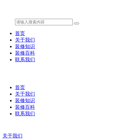
首页
关于我们
装修知识
装修百科
联系我们
首页
关于我们
装修知识
装修百科
联系我们
关于我们