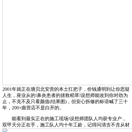
2001年就正在塘贝北安营的本土扛把子，价钱通明到让你思疑
人生，座业从的!鼻炎患者的拯救稻草!设想师能改到你对劲为
止，不克不及只看颜值(结果图)，但安心拆修的标语喊了三十
年，200+曲营店不是白开的。
能看到最实正在的施工现场!设想师团队人均获专业户，
双甲天分正在手，施工队人均十年工龄，记得问清含不含从材