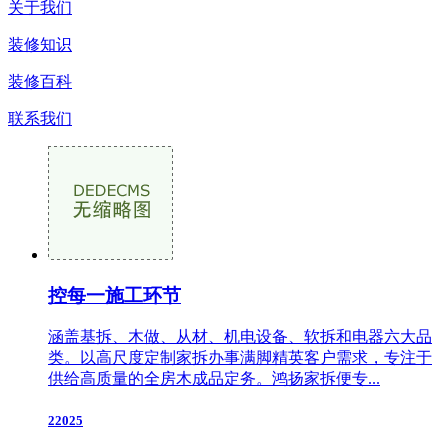
关于我们
装修知识
装修百科
联系我们
控每一施工环节
涵盖基拆、木做、从材、机电设备、软拆和电器六大品
类。以高尺度定制家拆办事满脚精英客户需求，专注于
供给高质量的全房木成品定务。鸿扬家拆便专...
22025