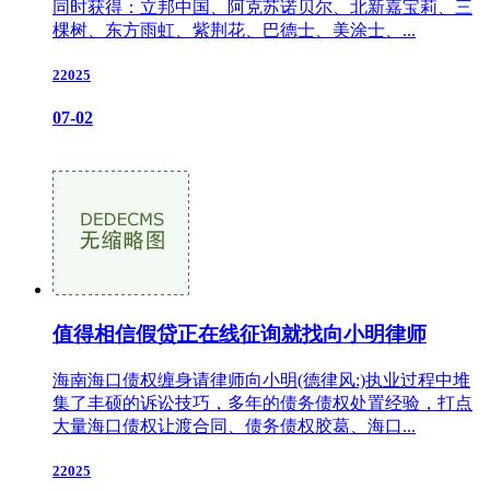
同时获得：立邦中国、阿克苏诺贝尔、北新嘉宝莉、三
棵树、东方雨虹、紫荆花、巴德士、美涂士、...
22025
07-02
值得相信假贷正在线征询就找向小明律师
海南海口债权缠身请律师向小明(德律风:)执业过程中堆
集了丰硕的诉讼技巧，多年的债务债权处置经验，打点
大量海口债权让渡合同、债务债权胶葛、海口...
22025