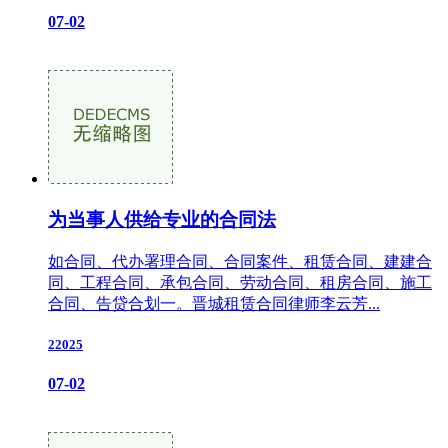
07-02
为当事人供给专业的合同法
如合同、代办署理合同、合同案件、租赁合同、建建合
同、工程合同、承包合同、劳动合同、租房合同、施工
合同、告贷合划一。晋城租赁合同律师李云芳...
22025
07-02