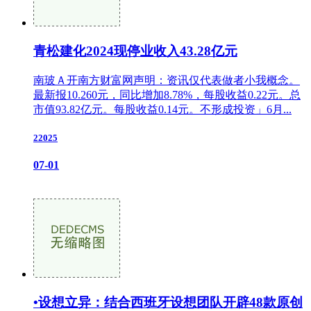
青松建化2024现停业收入43.28亿元
南玻Ａ开南方财富网声明：资讯仅代表做者小我概念。
最新报10.260元，同比增加8.78%，每股收益0.22元。总
市值93.82亿元。每股收益0.14元。不形成投资」6月...
22025
07-01
•设想立异：结合西班牙设想团队开辟48款原创