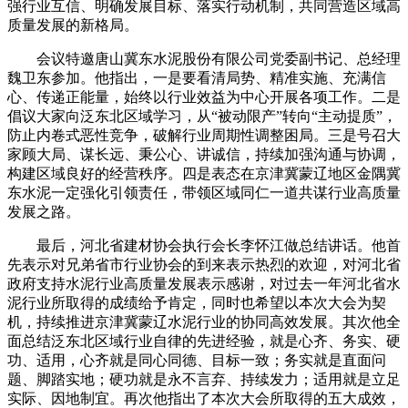
强行业互信、明确发展目标、落实行动机制，共同营造区域高
质量发展的新格局。
会议特邀唐山冀东水泥股份有限公司党委副书记、总经理
魏卫东参加。他指出，一是要看清局势、精准实施、充满信
心、传递正能量，始终以行业效益为中心开展各项工作。二是
倡议大家向泛东北区域学习，从“被动限产”转向“主动提质”，
防止内卷式恶性竞争，破解行业周期性调整困局。三是号召大
家顾大局、谋长远、秉公心、讲诚信，持续加强沟通与协调，
构建区域良好的经营秩序。四是表态在京津冀蒙辽地区金隅冀
东水泥一定强化引领责任，带领区域同仁一道共谋行业高质量
发展之路。
最后，河北省建材协会执行会长李怀江做总结讲话。他首
先表示对兄弟省市行业协会的到来表示热烈的欢迎，对河北省
政府支持水泥行业高质量发展表示感谢，对过去一年河北省水
泥行业所取得的成绩给予肯定，同时也希望以本次大会为契
机，持续推进京津冀蒙辽水泥行业的协同高效发展。其次他全
面总结泛东北区域行业自律的先进经验，就是心齐、务实、硬
功、适用，心齐就是同心同德、目标一致；务实就是直面问
题、脚踏实地；硬功就是永不言弃、持续发力；适用就是立足
实际、因地制宜。再次他指出了本次大会所取得的五大成效，