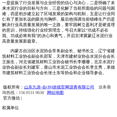
一是提振了行业发展与企业经营的信心与决心，二是明确了未
来水泥行业的目标与方向，三是化解了当前所面临的问题与困
难，四是初步建立起了区域发展的架构与机制，五是让行业同
仁有了更加长远的眼光与胸怀。最后他强调当前错峰生产仍是
解决行业高质量发展的唯一之路，要牢固树立盈利才是硬道理
的意识，持续强化行业经营理念，号召大家以“功成不必在
我、功成必将有我”的决心和勇气，开启京津冀蒙辽水泥行业
高质量发展新篇章。
内蒙古自治区水泥协会常务副会长、秘书长立，辽宁省建
筑材料工业协会副会长邵军，天津市建材业协会水泥分会会长
王振生，河北省建筑材料工业协会秘书长李珊珊，北京水泥行
业协会副会长刘建军，唐山市水泥工业协会会长李文秀，承德
市建筑材料工业协会会长张士东等协会和企业领导参会。
版权所有：
山东九游·会(J9)游戏官网沥青有限公司
业务垂
询热线：156 0531 9638
网站地图
官方微信
|
权属单位