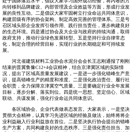
处于国际落后水平，倡议大家学习国外成功经验，将内卷的方
向转移到品牌建设、内部管理及企业效益等方面，形成行业发
展的良性互动。二是倡议大家牢固树立行业命运共同体意识，
构建层级有序的协会架构、制定高效完善的管理体系。三是号
召区域头部企业发挥引领作用、践行担当责任，逐步构建良好
的生态环境。四是通过协会及大企业与政府的持续沟通，取得
政府支持，推动行业绿色发展转型。五是坚持行业自律常态
化，制定合理的经营目标，实现行业的长期稳定和可持续发
展。
河北省建筑材料工业协会水泥分会会长王志刚通报了刚刚
结束的晋冀鲁豫C12+4会议精神，结合京津冀区域的实际情
况，提出了区域高质量发展建议，一是进一步强化错峰生产意
识，提高错峰生产的精度和准度。二是强化政治责任、履行社
会职责，全力保障京津冀空气质量。三是要确定行业全年发展
目标，逐步分解、落实到位。四是统一思想、坚定信心、区域
联动、共谋发展，强化行业命运共同体意识。
各区域协会、企业代表做表态发言。大家表示，一是坚决
贯彻大会精神，认真学习先进区域的经验及做法，始终将将企
业利益融入行业利益放在首位。二是坚决执行协会提出的错峰
生产方案，共同构建良好的生态秩序。三是强化责任担当、加